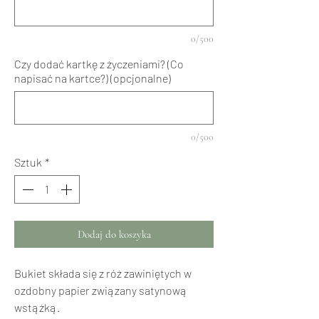
0/500
Czy dodać kartkę z życzeniami? (Co
napisać na kartce?) (opcjonalne)
0/500
Sztuk
*
Dodaj do koszyka
Bukiet składa się z róż zawiniętych w
ozdobny papier związany satynową
wstążką.