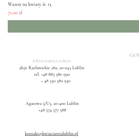
Wazon na kwiaty śr. 13
Cena
71,00 zł
GO
KWIACIARNIA LUBLIN
aleje Racławickie 28a, 20-043 Lublin
tel.
+48 883 580 990
+ 48 530 580 930
Agatowa 5/U3, 20-400 Lublin
+48 574 577 588
kontakt@kwiaciarnialublin.pl