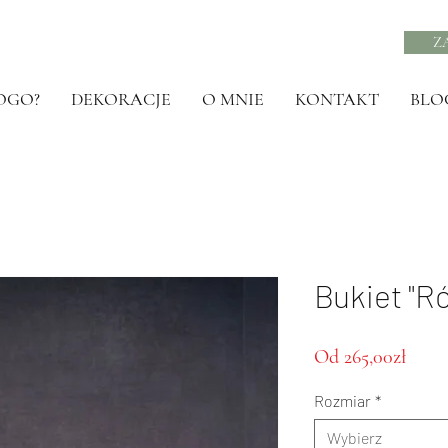
Z
OGO?
DEKORACJE
O MNIE
KONTAKT
BLO
Bukiet "R
Cena
Od
265,00zł
Raba
Rozmiar
*
Wybierz