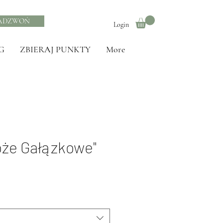
ADZWOŃ
Login
G
ZBIERAJ PUNKTY
More
óże Gałązkowe"
towa