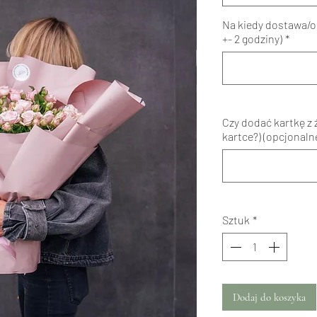
Na kiedy dostawa/o
+- 2 godziny)
*
Czy dodać kartkę z 
kartce?) (opcjonaln
Sztuk
*
Dodaj do koszyka