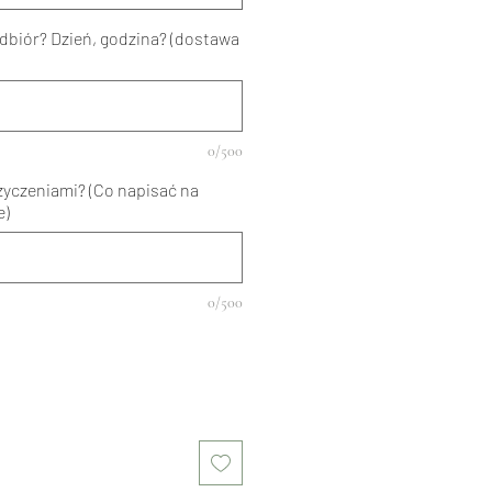
dbiór? Dzień, godzina? (dostawa
0/500
życzeniami? (Co napisać na
e)
0/500