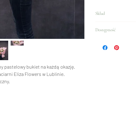
Skład
Róże gałązkowe, papier 
Dostępność
Cały rok.
ny pastelowy bukiet na każdą okazję.
arni Eliza Flowers w Lublinie.
czny.