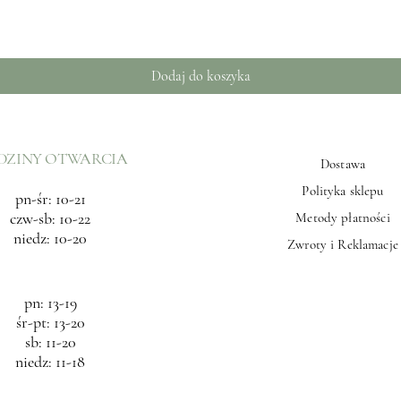
Podgląd
Dodaj do koszyka
DZINY OTWARCIA
Dostawa
Polityka sklepu
pn-śr: 10-21
czw-sb: 10-22
Metody płatności
niedz: 10-20
Zwroty i Reklamacje
pn: 13-19
śr-pt: 13-20
sb: 11-20
niedz: 11-18