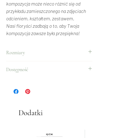
kompozycja może nieco różnić się od
przykładu zamieszczonego na zdjęciach
odcieniem, kształtem, zestawem.
Nasi floryści zadbają o to, aby Twoja
kompozycja zawsze była przepiękna!
Rozmiary
Mały - Flower box w wersji małej składa się z
Dostępność
15 kwiatów w różowym pudełku
Cały rok.
Średni - Flower box pokazany na zdjęciu w wersji
średniej składa się z 25 kwiatów w różowym
pudełku.
Dodatki
Duży - Flower box w wersji dużej składa się z
45 kwiatów w różowym pudełku.