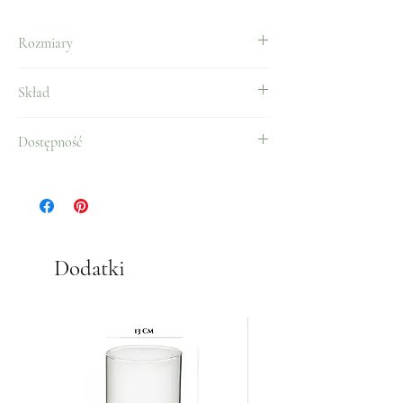
Rozmiary
Skład
Angielska róża trzech rodzai w okrągłym pudełku.
Dostępność
Cały rok.
Dodatki