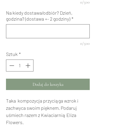
0/500
Na kiedy dostawa/odbiór? Dzień,
godzina? (dostawa +- 2 godziny)
*
0/500
Sztuk
*
Dodaj do koszyka
Taka kompozycja przyciąga wzrok i
zachwyca swoim pięknem. Podaruj
uśmiech razem z Kwiaciarnią Eliza
Flowers.