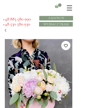
​+48 883 580 990
ZADZWOŃ
+48 530 580 930
WYZNACZ TRASĘ