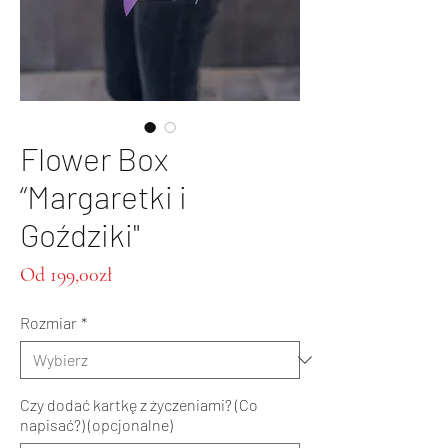
Flower Box
“Margaretki i
Goździki"
Cena
Od
199,00zł
Rabatowa
Rozmiar
*
Czy dodać kartkę z życzeniami? (Co
napisać?) (opcjonalne)