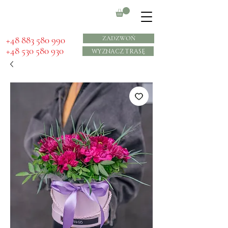
​+48 883 580 990
ZADZWOŃ
+48 530 580 930
WYZNACZ TRASĘ