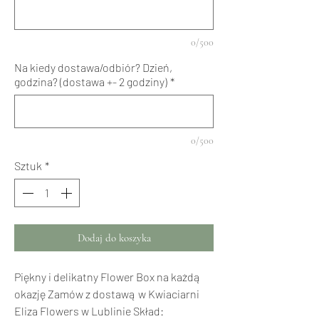
0/500
Na kiedy dostawa/odbiór? Dzień,
godzina? (dostawa +- 2 godziny)
*
0/500
Sztuk
*
Dodaj do koszyka
Piękny i delikatny Flower Box na każdą
okazję Zamów z dostawą w Kwiaciarni
Eliza Flowers w Lublinie Skład: