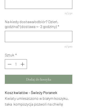
0/250
Na kiedy dostawa/odbiór? Dzień,
godzina? (dostawa +- 2 godziny)
*
0/500
Sztuk
*
Dodaj do koszyka
Kosz kwiatów - Świeży Poranek
Kwiaty umieszczono w białym koszyku,
taka kompozycja pozwoli na chwilę