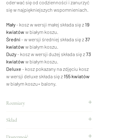
oderwać się od codzienności i zanurzyć
się w najpiękniejszych wspomnieniach.
Mały
- kosz w wersji małej składa się z
19
kwiatów
w białym koszu.
Średni
- w wersji średniej składa się z
37
kwiatów
w białym koszu.
Duży
- kosz w wersji dużej składa się z
73
kwiatów
w białym koszu.
Deluxe
- kosz pokazany na zdjęciu kosz
w wersji deluxe składa się z
155 kwiatów
w białym koszu+ balony.
Rozmiary
Mały
- kosz w wersji małej składa się z
19 kwiatów
Skład
w białym koszu.
Średni
- w wersji średniej składa się z
37 kwiatów
Róże, margaretki, goździki, lilia, eustoma,
w białym koszu.
Dostępność