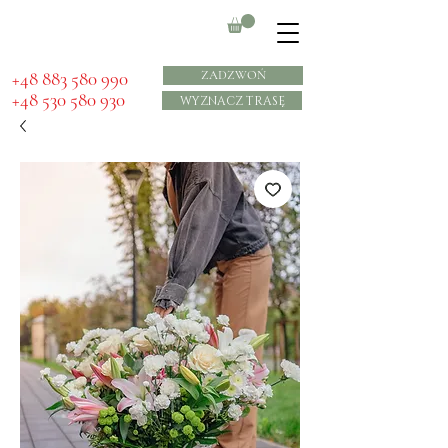
​+48 883 580 990
ZADZWOŃ
+48 530 580 930
WYZNACZ TRASĘ