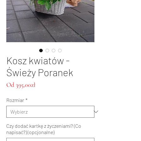
Kosz kwiatów -
Świeży Poranek
Cena
Od
395,00zł
Rabatowa
Rozmiar
*
Czy dodać kartkę z życzeniami? (Co
napisać?) (opcjonalne)