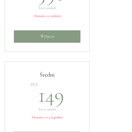
Every month
Dostawa co tydzień
Wybierz
Średni
149PLN
PLN
149
Every month
Dostawa co 4 tygodnie