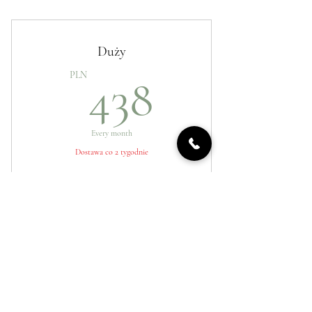
- Kwiaty sezonowe
- Rośliny dekoracyjne (gipsówka,
eukaliptus)
Duży
438PLN
PLN
438
Every month
Dostawa co 2 tygodnie
Wybierz
- Kwiaty sezonowe
- Rośliny dekoracyjne (gipsówka,
eukaliptus)
Duży