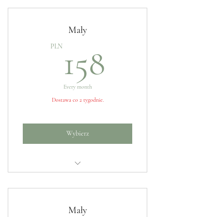
Mały
158PLN
PLN
158
Every month
Dostawa co 2 tygodnie.
Wybierz
Kwiaty sezonowe
Mały