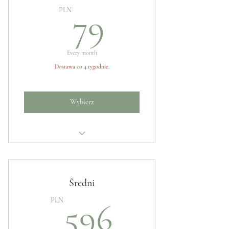
79PLN
PLN
79
Every month
Dostawa co 4 tygodnie.
Wybierz
Świeże kwiaty
Średni
596PLN
PLN
596