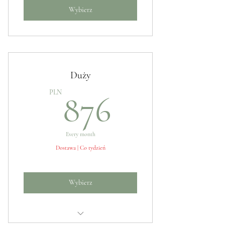
Wybierz
Duży
876PLN
PLN
876
Every month
Dostawa | Co tydzień
Wybierz