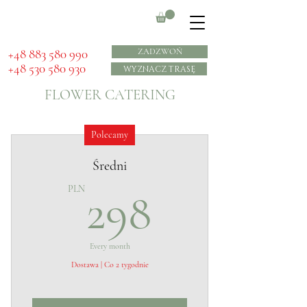
​+48 883 580 990
ZADZWOŃ
+48 530 580 930
WYZNACZ TRASĘ
FLOWER CATERING
Polecamy
Średni
298PLN
PLN
298
Every month
Dostawa | Co 2 tygodnie