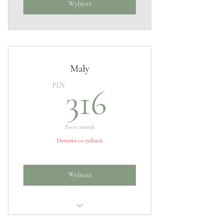
Wybierz
Mały
316PLN
PLN
316
Every month
Dostawa co tydzień.
Wybierz
Świeże kwiaty