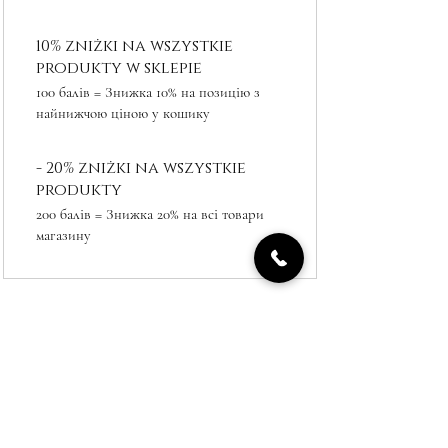
10% zniżki na wszystkie
produkty w sklepie
100 балів = Знижка 10% на позицію з
найнижчою ціною у кошику
- 20% zniżki na wszystkie
produkty
200 балів = Знижка 20% на всі товари
магазину
Флорист в Любліні
aleje Racławickie 28a, 20-043
Lublintel.
+48 883 580 990
+ 48 530 580 930
Agatowa 5/U3, 20-400 Lublin
+48 574 577 588