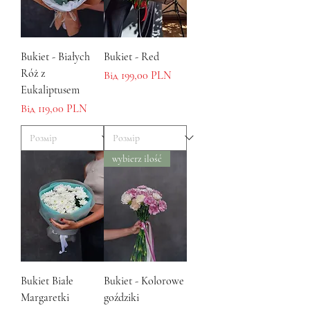
Bukiet - Białych
Bukiet - Red
Róż z
За розпродажем
Від
199,00 PLN
Eukaliptusem
За розпродажем
Від
119,00 PLN
wybierz ilość
Bukiet Białe
Bukiet - Kolorowe
Margaretki
goździki