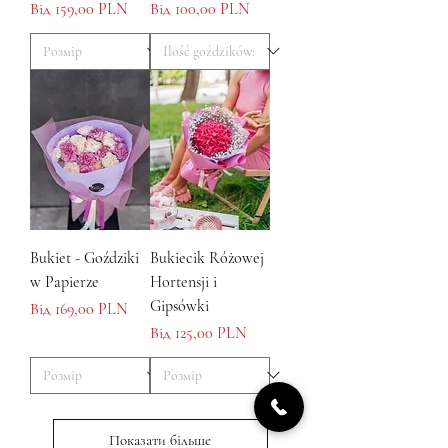
За розпродажем
За розпродажем
Від
159,00 PLN
Від
100,00 PLN
Bukiet - Goździki
Bukiecik Różowej
w Papierze
Hortensji i
Gipsówki
За розпродажем
Від
169,00 PLN
За розпродажем
Від
125,00 PLN
Показати більше