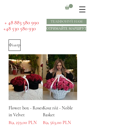
​ + 48 883 580 990
ТЕЛЕФОНУЙ НАМ
+48 530 580 930
ОТРИМАЙТЕ МАРШРУТ
Фільтр
Flower box - Roses
Kosz róż - Noble
in Velvet
Basket
За розпродажем
За розпродажем
Від
259,00 PLN
Від
563,00 PLN