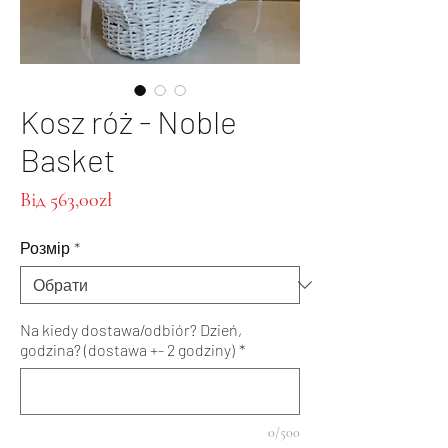
Kosz róż - Noble
Basket
За
Від
563,00zł
розпродажем
Розмір
*
Na kiedy dostawa/odbiór? Dzień,
godzina? (dostawa +- 2 godziny)
*
0/500