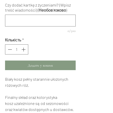
Czy dodać kartkę z życzeniami? (Wpisz
treść wiadomości) (Необов'язково)
0/500
Кількість
*
Додати у кошик
Biały kosz pełny starannie ułożonych
różowych róż.
Finalny skład oraz kolorystyka
kosz uzależnione są od sezonowości
oraz kwiatów dostępnych u dostawców.