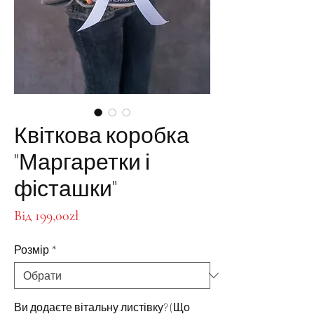
Квіткова коробка
"Маргаретки і
фісташки"
За
Від
199,00zł
розпродажем
Розмір
*
Ви додаєте вітальну листівку? (Що