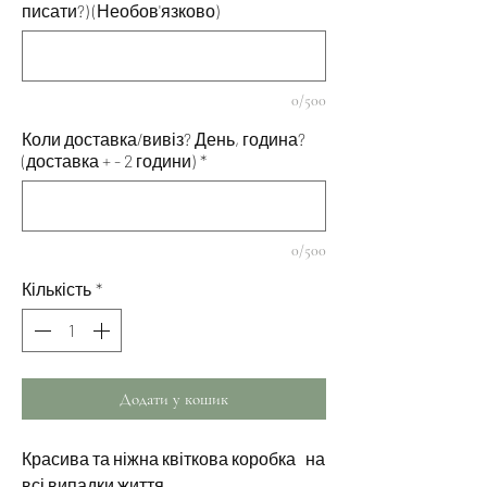
писати?) (Необов'язково)
0/500
Коли доставка/вивіз? День, година?
(доставка + - 2 години)
*
0/500
Кількість
*
Додати у кошик
Красива та ніжна квіткова коробка на
всі випадки життя