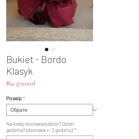
Bukiet - Bordo
Klasyk
За
Від
379,00zł
розпродажем
Розмір
*
Na kiedy dostawa/odbiór? Dzień,
godzina? (dostawa +- 2 godziny)
*