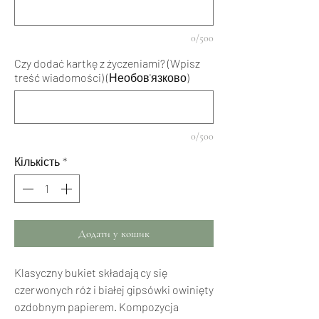
0/500
Czy dodać kartkę z życzeniami? (Wpisz
treść wiadomości) (Необов'язково)
0/500
Кількість
*
Додати у кошик
Klasyczny bukiet składający się
czerwonych róż i białej gipsówki owinięty
ozdobnym papierem. Kompozycja