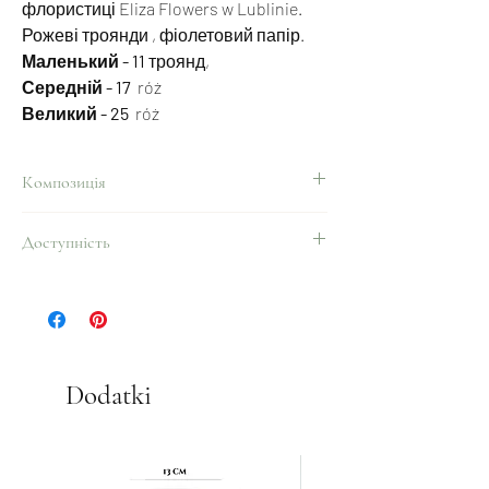
флористиці Eliza Flowers w Lublinie.
Рожеві троянди , фіолетовий папір.
Маленький - 11
троянд,
Середній - 17
róż
Великий - 25
róż
Композиція
Троянди, флористичний папір
Доступність
Увесь рік.
Dodatki