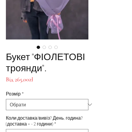
Букет "ФІОЛЕТОВІ
троянди".
За
Від
265,00zł
розпродажем
Розмір
*
Коли доставка/вивіз? День, година?
(доставка + - 2 години)
*