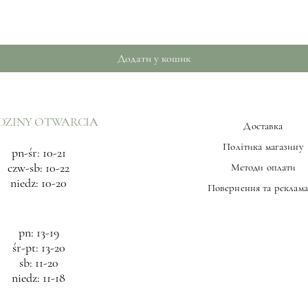
Швидкий перегляд
Додати у кошик
DZINY OTWARCIA
Доставка
Політика магазину
pn-śr: 10-21
czw-sb: 10-22
Методи оплати
niedz: 10-20
Повернення та реклама
pn: 13-19
śr-pt: 13-20
sb: 11-20
niedz: 11-18