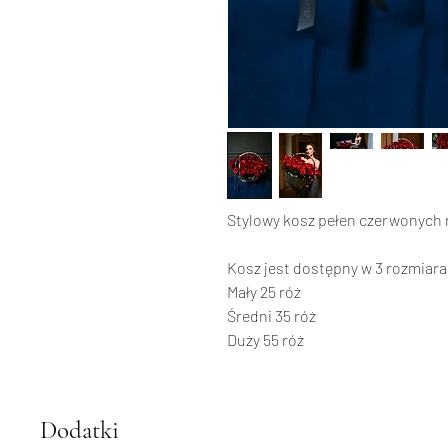
Stylowy kosz pełen czerwonych 
Kosz jest dostępny w 3 rozmiara
Mały 25 róż
Średni 35 róż
Duży 55 róż
Dodatki