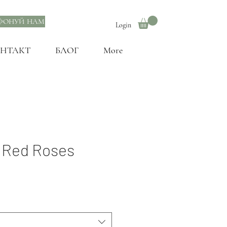
ФОНУЙ НАМ
Login
НТАКТ
БЛОГ
More
- Red Roses
родажем