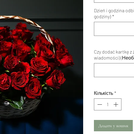
Dzień i godzina odb
godziny)
*
Czy dodać kartkę z 
wiadomości) (Необ
Кількість
*
Додати у кошик