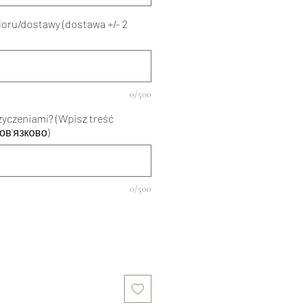
ioru/dostawy (dostawa +/- 2
0/500
życzeniami? (Wpisz treść
ов'язково)
0/500