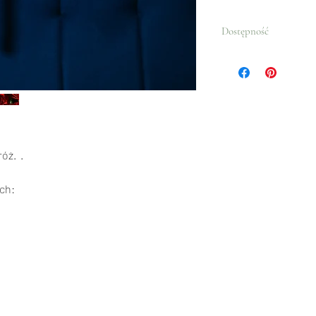
Dostępność
Cały rok.
róż. .
ch: