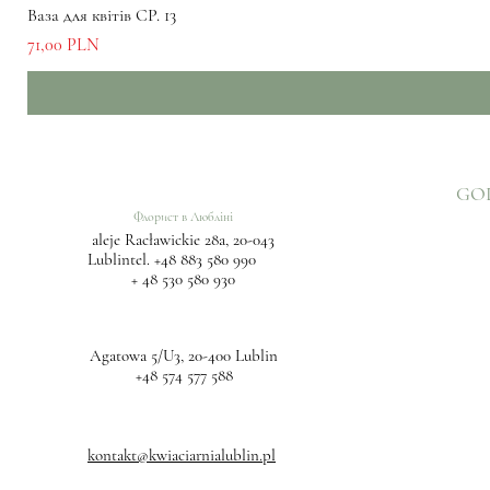
Ваза для квітів СР. 13
Ціна
71,00 PLN
GO
Флорист в Любліні
aleje Racławickie 28a, 20-043
Lublintel.
+48 883 580 990
+ 48 530 580 930
Agatowa 5/U3, 20-400 Lublin
+48 574 577 588
kontakt@kwiaciarnialublin.pl